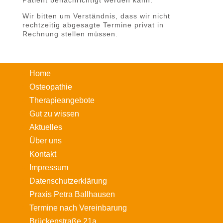
Patient benachrichtigt werden kann.
Wir bitten um Verständnis, dass wir nicht
rechtzeitig abgesagte Termine privat in
Rechnung stellen müssen.
Home
Osteopathie
Therapieangebote
Gut zu wissen
Aktuelles
Über uns
Kontakt
Impressum
Datenschutzerklärung
Praxis Petra Ballhausen
Termine nach Vereinbarung
Brückenstraße 21a