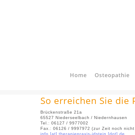
Home
Osteopathie
So erreichen Sie die 
Brückenstraße 21a
65527 Niederseelbach / Niedernhausen
Tel.: 06127 / 9977002
Fax.: 06126 / 9997972 (zur Zeit noch nicht 
info [at] therapiepraxis-idstein [dot] de